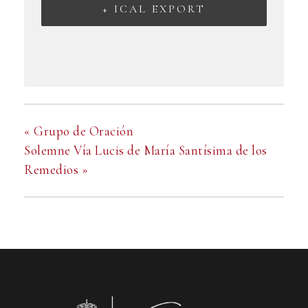
+ ICAL EXPORT
«
Grupo de Oración
Solemne Vía Lucis de María Santísima de los
Remedios
»