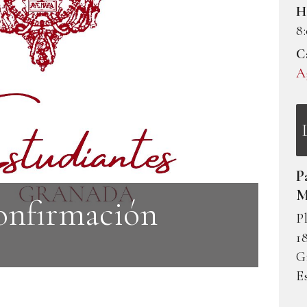
H
8
C
A
P
M
onfirmación
P
1
m
G
E