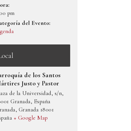
ora:
:00 pm
ategoría del Evento:
genda
Local
arroquía de los Santos
ártires Justo y Pastor
laza de la Universidad, s/n,
8001 Granada, España
ranada
,
Granada
18001
spaña
+ Google Map