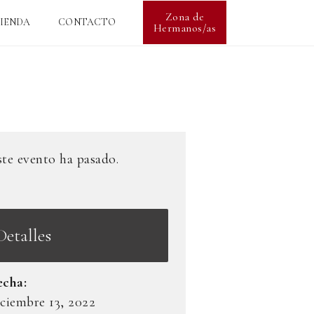
Zona de
IENDA
CONTACTO
Hermanos/as
ste evento ha pasado.
Detalles
echa:
iciembre 13, 2022