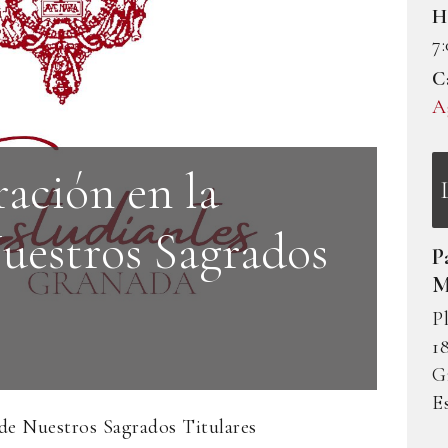
H
7
C
A
ación en la
Nuestros Sagrados
P
M
P
1
G
E
 de Nuestros Sagrados Titulares