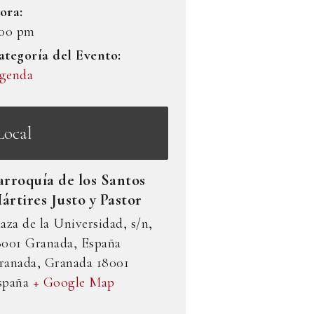
ora:
:00 pm
ategoría del Evento:
genda
Local
arroquía de los Santos
ártires Justo y Pastor
laza de la Universidad, s/n,
8001 Granada, España
ranada
,
Granada
18001
spaña
+ Google Map